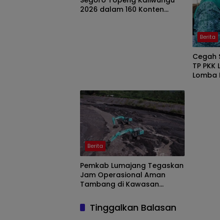
Segoro Topeng Kaliwungu
2026 dalam 160 Konten
Digital
Berita
Cegah S
TP PKK 
Lomba 
Pantai
Berita
Pemkab Lumajang Tegaskan
Jam Operasional Aman
Tambang di Kawasan
Semeru
Tinggalkan Balasan