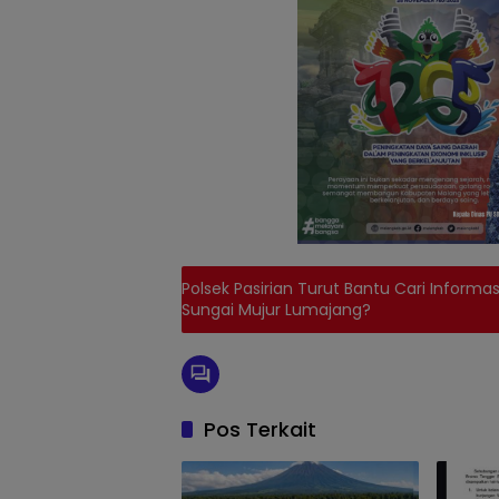
Polsek Pasirian Turut Bantu Cari Informa
Sungai Mujur Lumajang?
Pos Terkait