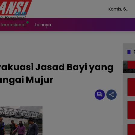
Kamis, 6
Agustus 202
nternasional
Lainnya
vakuasi Jasad Bayi yang
ungai Mujur