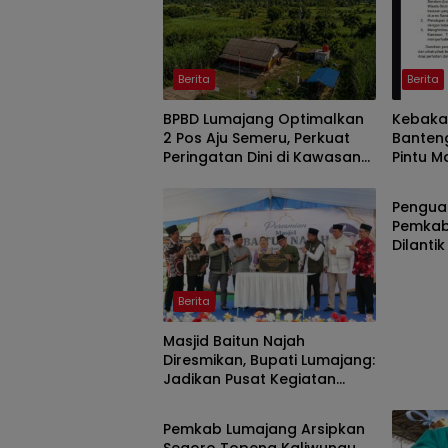
Berita
Berita
BPBD Lumajang Optimalkan
Kebakar
2 Pos Aju Semeru, Perkuat
Banten
Peringatan Dini di Kawasan
Pintu M
Berita
Rawan Lahar
Malam I
Penguat
Pemkab
Dilantik
Berita
Masjid Baitun Najah
Diresmikan, Bupati Lumajang:
Jadikan Pusat Kegiatan
Berita
Pemuda
Pemkab Lumajang Arsipkan