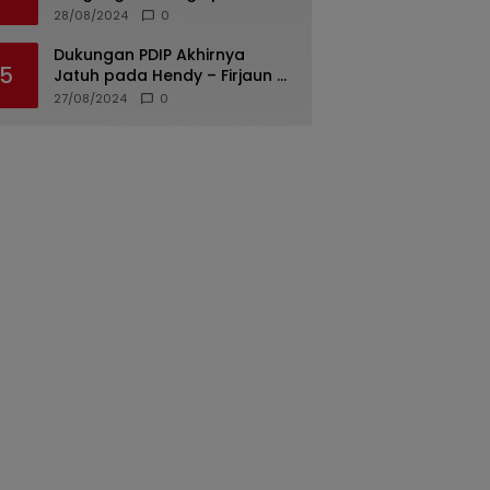
di Padang Diungkap, Dua dari
28/08/2024
0
Tiga Tersangka Merupakan
Oknum Polisi
Dukungan PDIP Akhirnya
5
Jatuh pada Hendy – Firjaun di
Pilkada Jember 2024
27/08/2024
0