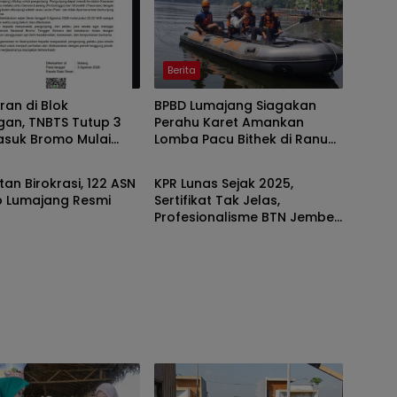
Berita
an di Blok
BPBD Lumajang Siagakan
gan, TNBTS Tutup 3
Perahu Karet Amankan
asuk Bromo Mulai
Lomba Pacu Bithek di Ranu
Berita
ni
Klakah
an Birokrasi, 122 ASN
KPR Lunas Sejak 2025,
 Lumajang Resmi
Sertifikat Tak Jelas,
Profesionalisme BTN Jember
Disorot