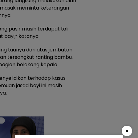
atang langsung melakukan olah
ermasuk meminta keterangan
nnya.
g pasir masih terdapat tali
 bayi,” katanya
ang tuanya dari atas jembatan
dan tersangkut ranting bambu.
 bagian belakang kepala
penyelidikan terhadap kasus
muan jasad bayi ini masih
ya.
×