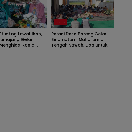
Berita
tunting Lewat Ikan,
Petani Desa Boreng Gelar
Lumajang Gelar
Selamatan 1 Muharam di
Menghias Ikan di
Tengah Sawah, Doa untuk
 Watu Pecak
Panen Melimpah