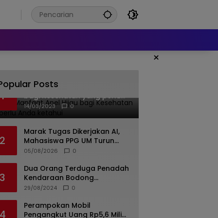
6
×
Popular Posts
Banyak Manfaat Apel Hijau
1
bagi Kesehatan yang perlu
Anda ketahui
14/03/2023
0
Marak Tugas Dikerjakan AI,
2
Mahasiswa PPG UM Turun
Tangan Latih Literasi Digital di
05/08/2026
0
Lumajang
Dua Orang Terduga Penadah
3
Kendaraan Bodong
Ditangkap Polda Jateng, 19
29/08/2024
0
Unit Roda Empat Diamankan
Perampokan Mobil
4
Pengangkut Uang Rp5,6 Miliar