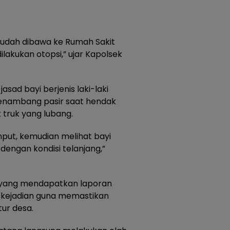
t sudah dibawa ke Rumah Sakit
lakukan otopsi,” ujar Kapolsek
asad bayi berjenis laki-laki
penambang pasir saat hendak
truk yang lubang.
put, kemudian melihat bayi
dengan kondisi telanjang,”
h yang mendapatkan laporan
i kejadian guna memastikan
ur desa.