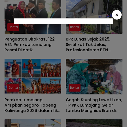
×
Berita
Berita
Penguatan Birokrasi, 122
KPR Lunas Sejak 2025,
ASN Pemkab Lumajang
Sertifikat Tak Jelas,
Resmi Dilantik
Profesionalisme BTN
Jember Disorot
Berita
Berita
Pemkab Lumajang
Cegah Stunting Lewat Ikan,
Arsipkan Segoro Topeng
TP PKK Lumajang Gelar
Kaliwungu 2026 dalam 160
Lomba Menghias Ikan di
Konten Digital
Pantai Watu Pecak