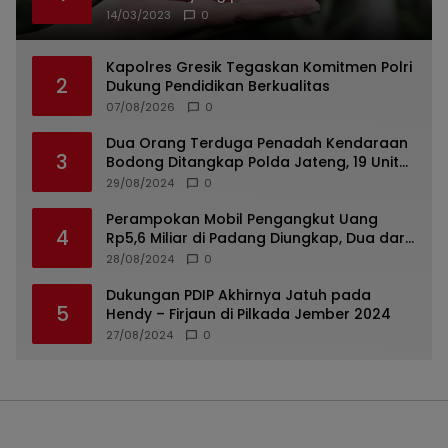
14/03/2023
0
Kapolres Gresik Tegaskan Komitmen Polri
2
Dukung Pendidikan Berkualitas
07/08/2026
0
Dua Orang Terduga Penadah Kendaraan
3
Bodong Ditangkap Polda Jateng, 19 Unit
Roda Empat Diamankan
29/08/2024
0
Perampokan Mobil Pengangkut Uang
4
Rp5,6 Miliar di Padang Diungkap, Dua dari
Tiga Tersangka Merupakan Oknum Polisi
28/08/2024
0
Dukungan PDIP Akhirnya Jatuh pada
5
Hendy – Firjaun di Pilkada Jember 2024
27/08/2024
0