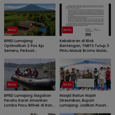
Berita
Berita
BPBD Lumajang
Kebakaran di Blok
Optimalkan 2 Pos Aju
Bantengan, TNBTS Tutup 3
Semeru, Perkuat
Pintu Masuk Bromo Mulai
Peringatan Dini di Kawasan
Malam Ini
Rawan Lahar
Berita
Berita
BPBD Lumajang Siagakan
Masjid Baitun Najah
Perahu Karet Amankan
Diresmikan, Bupati
Lomba Pacu Bithek di Ranu
Lumajang: Jadikan Pusat
Klakah
Kegiatan Pemuda