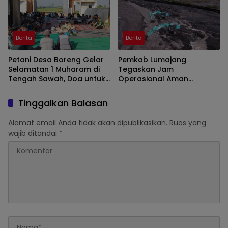
Berita
Berita
Petani Desa Boreng Gelar
Pemkab Lumajang
Selamatan 1 Muharam di
Tegaskan Jam
Tengah Sawah, Doa untuk
Operasional Aman
Panen Melimpah
Tambang di Kawasan
Semeru
Tinggalkan Balasan
Alamat email Anda tidak akan dipublikasikan.
Ruas yang
wajib ditandai
*