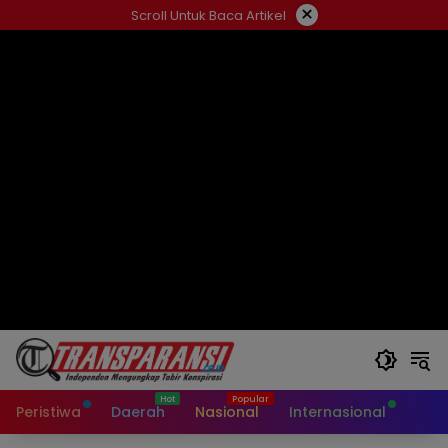
Langsung
×
Scroll Untuk Baca Artikel
ke
konten
Peristiwa
Daerah
Nasional
Internasional