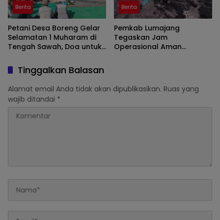
Berita
Berita
Petani Desa Boreng Gelar
Pemkab Lumajang
Selamatan 1 Muharam di
Tegaskan Jam
Tengah Sawah, Doa untuk
Operasional Aman
Panen Melimpah
Tambang di Kawasan
Semeru
Tinggalkan Balasan
Alamat email Anda tidak akan dipublikasikan.
Ruas yang
wajib ditandai
*