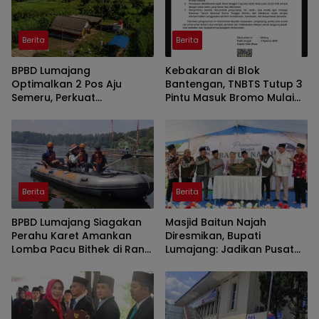
Berita
Berita
BPBD Lumajang
Kebakaran di Blok
Optimalkan 2 Pos Aju
Bantengan, TNBTS Tutup 3
Semeru, Perkuat
Pintu Masuk Bromo Mulai
Peringatan Dini di Kawasan
Malam Ini
Rawan Lahar
Berita
Berita
BPBD Lumajang Siagakan
Masjid Baitun Najah
Perahu Karet Amankan
Diresmikan, Bupati
Lomba Pacu Bithek di Ranu
Lumajang: Jadikan Pusat
Klakah
Kegiatan Pemuda