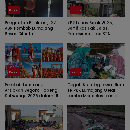
Berita
Berita
Penguatan Birokrasi, 122
KPR Lunas Sejak 2025,
ASN Pemkab Lumajang
Sertifikat Tak Jelas,
Resmi Dilantik
Profesionalisme BTN
Jember Disorot
Berita
Berita
Pemkab Lumajang
Cegah Stunting Lewat Ikan,
Arsipkan Segoro Topeng
TP PKK Lumajang Gelar
Kaliwungu 2026 dalam 160
Lomba Menghias Ikan di
Konten Digital
Pantai Watu Pecak