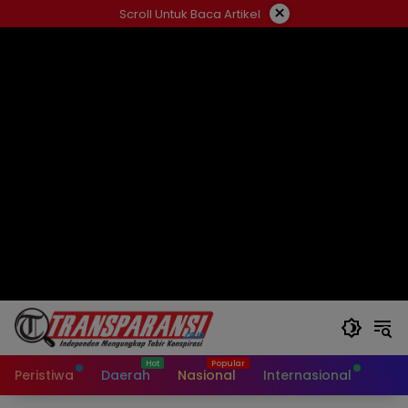
Langsung
×
Scroll Untuk Baca Artikel
ke
konten
Peristiwa
Daerah
Nasional
Internasional