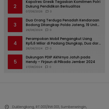
Kapolres Gresik Tegaskan Komitmen Polri
2
Dukung Pendidikan Berkualitas
07/08/2026
0
Dua Orang Terduga Penadah Kendaraan
3
Bodong Ditangkap Polda Jateng, 19 Unit
Roda Empat Diamankan
29/08/2024
0
Perampokan Mobil Pengangkut Uang
4
Rp5,6 Miliar di Padang Diungkap, Dua dari
Tiga Tersangka Merupakan Oknum Polisi
28/08/2024
0
Dukungan PDIP Akhirnya Jatuh pada
5
Hendy – Firjaun di Pilkada Jember 2024
27/08/2024
0
Duklengkong, RT.001/RW.001, Sumberwringin,