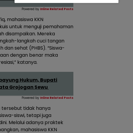
Powered by
Inline Related Posts
fiq, mahasiswa KKN
 kuis untuk menguji pemahaman
lah disampaikan. Mereka
ngkah-langkah cuci tangan
h dan sehat (PHBS). “Siswa-
yaan dengan benar maka
siasi,” katanya.
rpayung Hukum, Bupati
sata Grojogan Sewu
Powered by
Inline Related Posts
i tersebut tidak hanya
wa-siswi, tetapi juga
ni. Melalui adanya praktek
enangkan, mahasiswa KKN