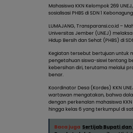
Mahasiswa KKN Kelompok 269 UNEJ,
sosialisasi PHBS di SDN 1 Kebonagun
LUMAJANG, Transparansi.co.id – Ma
Universitas Jember (UNEJ) melaksan
Hidup Bersih dan Sehat (PHBS) di S
Kegiatan tersebut bertujuan untuk
pengetahuan siswa-siswi tentang 
kebersihan diri, terutama melalui pr
benar.
Koordinator Desa (Kordes) KKN UNEJ
wartawan mengatakan, bahwa dalam 
dengan perkenalan mahasiswa KKN ke
hingga kelas 6 yang terkumpul di sa
Baca juga
Sertijab Bupati dan