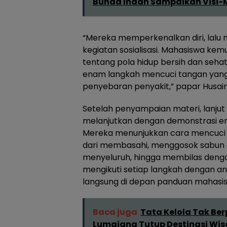
Bunda Indah Sampaikan Visi-M
“Mereka memperkenalkan diri, lalu 
kegiatan sosialisasi. Mahasiswa k
tentang pola hidup bersih dan seha
enam langkah mencuci tangan yang
penyebaran penyakit,” papar Husain 
Setelah penyampaian materi, lanjut
melanjutkan dengan demonstrasi en
Mereka menunjukkan cara mencuci t
dari membasahi, menggosok sabun 
menyeluruh, hingga membilas dengan 
mengikuti setiap langkah dengan a
langsung di depan panduan mahasi
Baca juga
Tata Kelola Tak Be
Lumajang Tutup Destinasi Wi