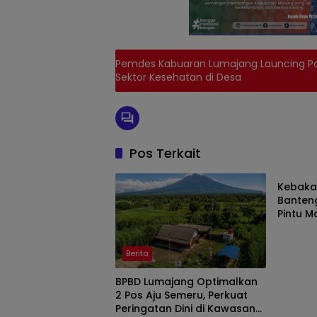
Pemdes Kabuaran Lumajang Launcing Po
Sektor Kesehatan di Desa
Pos Terkait
Berita
Kebakar
Banten
Pintu M
Malam I
Berita
BPBD Lumajang Optimalkan
2 Pos Aju Semeru, Perkuat
Peringatan Dini di Kawasan
Berita