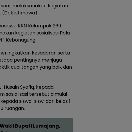
 saat melaksanakan kegiatan
g. (Dok istimewa)
hasiswa KKN Kelompok 269
akan kegiatan sosialisasi Pola
DN 1 Kebonagung.
 meningkatkan kesadaran serta
betapa pentingnya menjaga
aktik cuci tangan yang baik dan
, Husain Syafiq, kepada
sosialisasi tersebut dimulai
pada siswa-siswi dari kelas 1
tu ruangan.
 Wakil Bupati Lumajang,