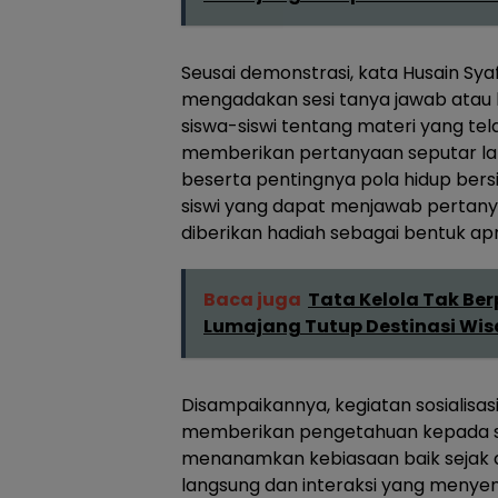
Seusai demonstrasi, kata Husain Sya
mengadakan sesi tanya jawab atau
siswa-siswi tentang materi yang te
memberikan pertanyaan seputar la
beserta pentingnya pola hidup bersi
siswi yang dapat menjawab pertan
diberikan hadiah sebagai bentuk apre
Baca juga
Tata Kelola Tak Be
Lumajang Tutup Destinasi Wi
Disampaikannya, kegiatan sosialisas
memberikan pengetahuan kepada sis
menanamkan kebiasaan baik sejak di
langsung dan interaksi yang meny