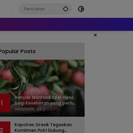
6
×
Popular Posts
Banyak Manfaat Apel Hijau
1
bagi Kesehatan yang perlu
Anda ketahui
14/03/2023
0
Kapolres Gresik Tegaskan
2
Komitmen Polri Dukung