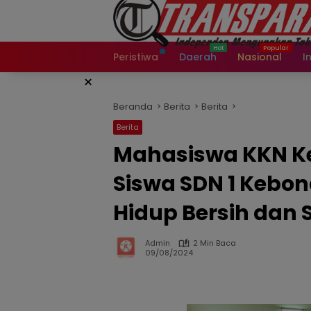
Langsung
ke
konten
Peristiwa
Daerah
Nasional
I
×
Beranda
Berita
Berita
Berita
Mahasiswa KKN Ke
Siswa SDN 1 Kebo
Hidup Bersih dan 
Admin
2 Min Baca
09/08/2024