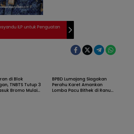
syandu ILP untuk Penguatan
Berita
an di Blok
BPBD Lumajang Siagakan
gan, TNBTS Tutup 3
Perahu Karet Amankan
asuk Bromo Mulai
Lomba Pacu Bithek di Ranu
ni
Klakah
Berita