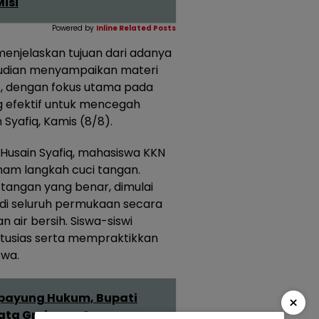
isi
Powered by
Inline Related Posts
menjelaskan tujuan dari adanya
emudian menyampaikan materi
t, dengan fokus utama pada
 efektif untuk mencegah
Syafiq, Kamis (8/8).
 Husain Syafiq, mahasiswa KKN
am langkah cuci tangan.
angan yang benar, dimulai
di seluruh permukaan secara
air bersih. Siswa-siswi
ntusias serta mempraktikkan
swa.
rpayung Hukum, Bupati
×
sata Grojogan Sewu