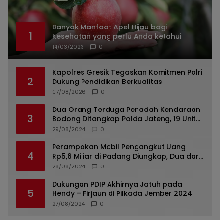
Banyak Manfaat Apel Hijau bagi
1
Kesehatan yang perlu Anda ketahui
14/03/2023
0
Kapolres Gresik Tegaskan Komitmen Polri
2
Dukung Pendidikan Berkualitas
07/08/2026
0
Dua Orang Terduga Penadah Kendaraan
3
Bodong Ditangkap Polda Jateng, 19 Unit
Roda Empat Diamankan
29/08/2024
0
Perampokan Mobil Pengangkut Uang
4
Rp5,6 Miliar di Padang Diungkap, Dua dari
Tiga Tersangka Merupakan Oknum Polisi
28/08/2024
0
Dukungan PDIP Akhirnya Jatuh pada
5
Hendy – Firjaun di Pilkada Jember 2024
27/08/2024
0