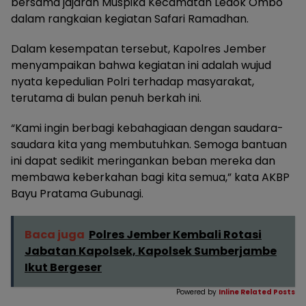
bersama jajaran Muspika Kecamatan Ledok Ombo
dalam rangkaian kegiatan Safari Ramadhan.
Dalam kesempatan tersebut, Kapolres Jember
menyampaikan bahwa kegiatan ini adalah wujud
nyata kepedulian Polri terhadap masyarakat,
terutama di bulan penuh berkah ini.
“Kami ingin berbagi kebahagiaan dengan saudara-
saudara kita yang membutuhkan. Semoga bantuan
ini dapat sedikit meringankan beban mereka dan
membawa keberkahan bagi kita semua,” kata AKBP
Bayu Pratama Gubunagi.
Baca juga
Polres Jember Kembali Rotasi
Jabatan Kapolsek, Kapolsek Sumberjambe
Ikut Bergeser
Powered by
Inline Related Posts