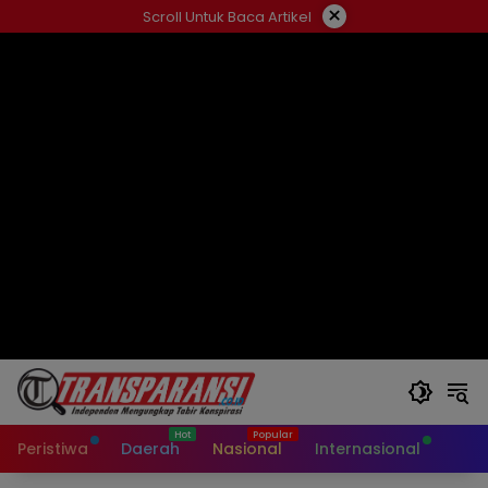
Langsung
×
Scroll Untuk Baca Artikel
ke
konten
Peristiwa
Daerah
Nasional
Internasional