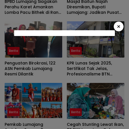
BPBD Lumajang Siagakan
Masjid Baitun Najah
Perahu Karet Amankan
Diresmikan, Bupati
Lomba Pacu Bithek di Ranu
Lumajang: Jadikan Pusat
Klakah
Kegiatan Pemuda
×
Berita
Berita
Penguatan Birokrasi, 122
KPR Lunas Sejak 2025,
ASN Pemkab Lumajang
Sertifikat Tak Jelas,
Resmi Dilantik
Profesionalisme BTN
Jember Disorot
Berita
Berita
Pemkab Lumajang
Cegah Stunting Lewat Ikan,