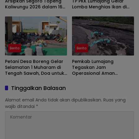
Arsipkan Segoro Topeng
TP PKK Lumajang Gelar
Kaliwungu 2026 dalam 160
Lomba Menghias Ikan di
Konten Digital
Pantai Watu Pecak
Berita
Berita
Petani Desa Boreng Gelar
Pemkab Lumajang
Selamatan 1 Muharam di
Tegaskan Jam
Tengah Sawah, Doa untuk
Operasional Aman
Panen Melimpah
Tambang di Kawasan
Semeru
Tinggalkan Balasan
Alamat email Anda tidak akan dipublikasikan.
Ruas yang
wajib ditandai
*