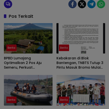
Pos Terkait
Berita
Berita
BPBD Lumajang
Kebakaran di Blok
Optimalkan 2 Pos Aju
Bantengan, TNBTS Tutup 3
Semeru, Perkuat
Pintu Masuk Bromo Mulai
Peringatan Dini di Kawasan
Malam Ini
Rawan Lahar
Berita
Berita