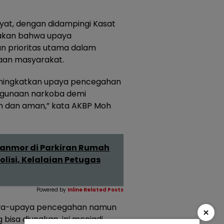
at, dengan didampingi Kasat
akan bahwa upaya
 prioritas utama dalam
aan masyarakat.
eningkatkan upaya pencegahan
hgunaan narkoba demi
h dan aman,” kata AKBP Moh
ranmor di Parkiran Rumah
lisi, Kelalaian Petugas
Powered by
Inline Related Posts
upaya-upaya pencegahan namun
×
bisa diungkap, ini menjadi