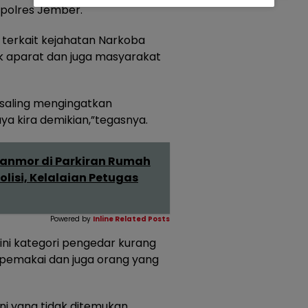
apolres Jember.
terkait kejahatan Narkoba
 aparat dan juga masyarakat
 saling mengingatkan
 kira demikian,”tegasnya.
ranmor di Parkiran Rumah
lisi, Kelalaian Petugas
Powered by
Inline Related Posts
ini kategori pengedar kurang
 pemakai dan juga orang yang
 ini yang tidak ditemukan