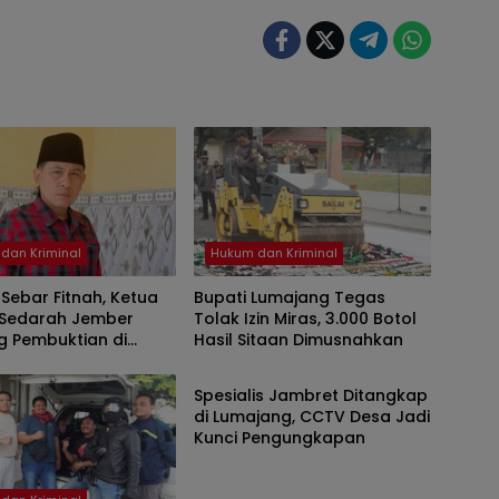
dan Kriminal
Hukum dan Kriminal
Sebar Fitnah, Ketua
Bupati Lumajang Tegas
Sedarah Jember
Tolak Izin Miras, 3.000 Botol
g Pembuktian di
Hasil Sitaan Dimusnahkan
Hukum dan Kriminal
n Penyidik
Spesialis Jambret Ditangkap
di Lumajang, CCTV Desa Jadi
Kunci Pengungkapan