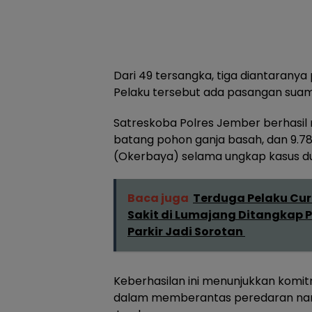
Dari 49 tersangka, tiga diantaranya 
Pelaku tersebut ada pasangan suami 
Satreskoba Polres Jember berhasil 
batang pohon ganja basah, dan 9.78
(Okerbaya) selama ungkap kasus dua
Baca juga
Terduga Pelaku Cu
Sakit di Lumajang Ditangkap Po
Parkir Jadi Sorotan
Keberhasilan ini menunjukkan komi
dalam memberantas peredaran nar