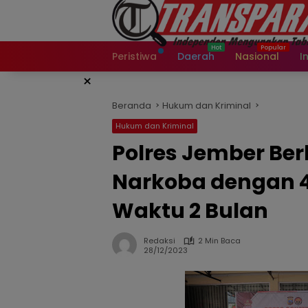
Langsung
ke
konten
Peristiwa
Daerah
Nasional
I
×
Beranda
Hukum dan Kriminal
Hukum dan Kriminal
Polres Jember Ber
Narkoba dengan 
Waktu 2 Bulan
Redaksi
2 Min Baca
28/12/2023