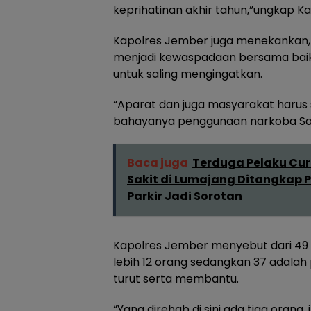
keprihatinan akhir tahun,”ungkap K
Kapolres Jember juga menekankan, 
menjadi kewaspadaan bersama baik
untuk saling mengingatkan.
“Aparat dan juga masyarakat harus
bahayanya penggunaan narkoba Saya
Baca juga
Terduga Pelaku Cu
Sakit di Lumajang Ditangkap Po
Parkir Jadi Sorotan
Kapolres Jember menyebut dari 49 
lebih 12 orang sedangkan 37 adalah
turut serta membantu.
“Yang direhab di sini ada tiga orang,