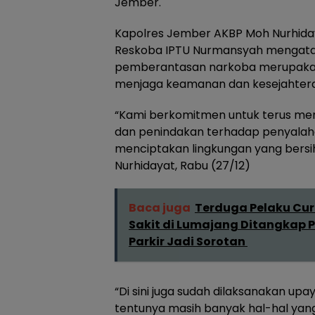
Jember.
Kapolres Jember AKBP Moh Nurhiday
Reskoba IPTU Nurmansyah mengat
pemberantasan narkoba merupakan
menjaga keamanan dan kesejahter
“Kami berkomitmen untuk terus m
dan penindakan terhadap penyala
menciptakan lingkungan yang bersi
Nurhidayat, Rabu (27/12)
Baca juga
Terduga Pelaku Cu
Sakit di Lumajang Ditangkap Po
Parkir Jadi Sorotan
“Di sini juga sudah dilaksanakan 
tentunya masih banyak hal-hal yang 