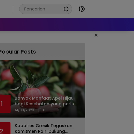
6
×
Popular Posts
Banyak Manfaat Apel Hijau
1
bagi Kesehatan yang perlu
Anda ketahui
14/03/2023
0
Kapolres Gresik Tegaskan
2
Komitmen Polri Dukung