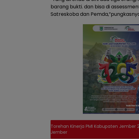
barang bukti. dan bisa di assessmen
Satreskoba dan Pemda,”pungkasnya
Torehan Kinerja PMI Kabupaten Jember 20
Jember