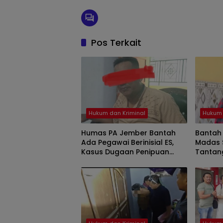
Pos Terkait
Hukum dan Kriminal
Hukum 
Humas PA Jember Bantah
Bantah 
Ada Pegawai Berinisial ES,
Madas 
Kasus Dugaan Penipuan
Tantan
Mencuat
Hadapa