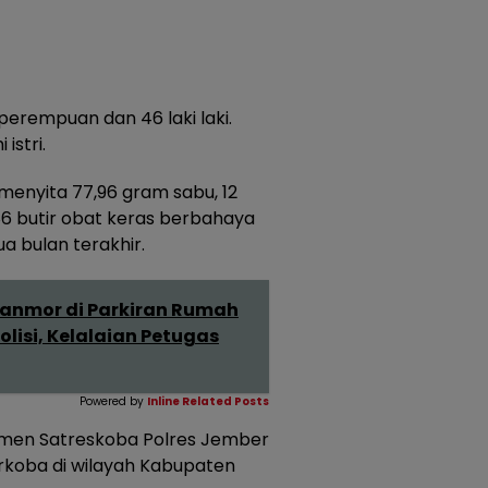
perempuan dan 46 laki laki.
istri.
menyita 77,96 gram sabu, 12
6 butir obat keras berbahaya
 bulan terakhir.
ranmor di Parkiran Rumah
lisi, Kelalaian Petugas
Powered by
Inline Related Posts
tmen Satreskoba Polres Jember
koba di wilayah Kabupaten